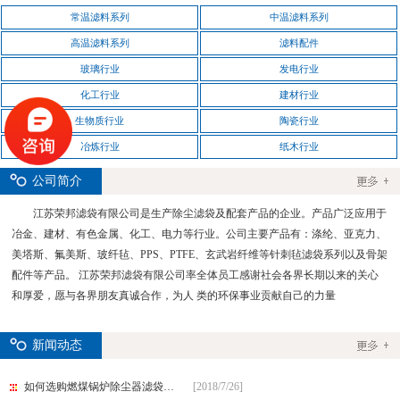
常温滤料系列
中温滤料系列
高温滤料系列
滤料配件
玻璃行业
发电行业
化工行业
建材行业
生物质行业
陶瓷行业
冶炼行业
纸木行业
公司简介
江苏荣邦滤袋有限公司是生产除尘滤袋及配套产品的企业。产品广泛应用于
冶金、建材、有色金属、化工、电力等行业。公司主要产品有：涤纶、亚克力、
美塔斯、氟美斯、玻纤毡、PPS、PTFE、玄武岩纤维等针刺毡滤袋系列以及骨架
配件等产品。 江苏荣邦滤袋有限公司率全体员工感谢社会各界长期以来的关心
和厚爱，愿与各界朋友真诚合作，为人 类的环保事业贡献自己的力量
新闻动态
如何选购燃煤锅炉除尘器滤袋…
[2018/7/26]