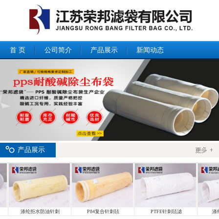
首 页
公司简介
产品展示
新闻动态
产品展示
涤纶拒水防油针刺
P84复合针刺毡
PTFE针刺毡滤
涤